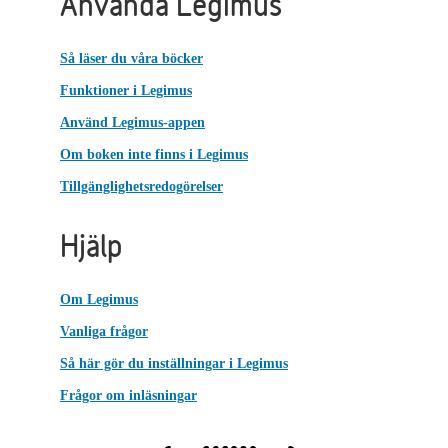
Använda Legimus
Så läser du våra böcker
Funktioner i Legimus
Använd Legimus-appen
Om boken inte finns i Legimus
Tillgänglighetsredogörelser
Hjälp
Om Legimus
Vanliga frågor
Så här gör du inställningar i Legimus
Frågor om inläsningar