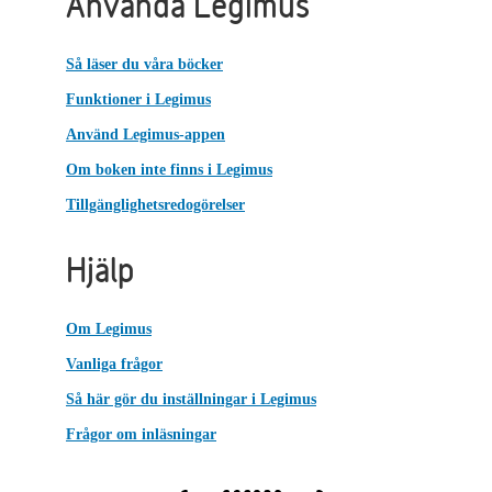
Använda Legimus
Så läser du våra böcker
Funktioner i Legimus
Använd Legimus-appen
Om boken inte finns i Legimus
Tillgänglighetsredogörelser
Hjälp
Om Legimus
Vanliga frågor
Så här gör du inställningar i Legimus
Frågor om inläsningar