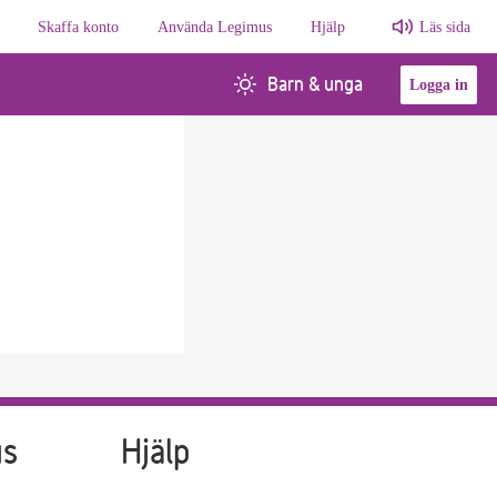
Skaffa konto
Använda Legimus
Hjälp
Läs sida
Barn & unga
Logga in
us
Hjälp