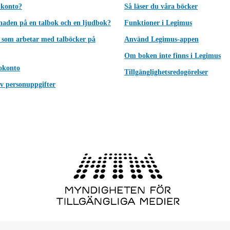
 konto?
Så läser du våra böcker
lnaden på en talbok och en ljudbok?
Funktioner i Legimus
 som arbetar med talböcker på
Använd Legimus-appen
Om boken inte finns i Legimus
okonto
Tillgänglighetsredogörelser
v personuppgifter