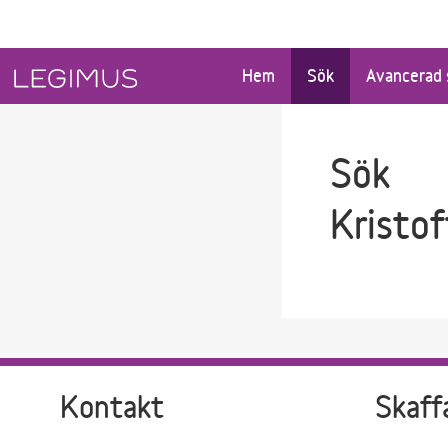
Gå till sökfältet
Gå till huvudinnehåll
Hem
Sök
Avancerad 
Sök
Kristo
Kontakt
Skaff