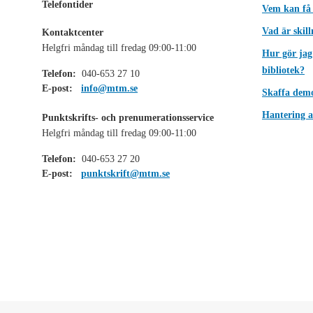
Telefontider
Vem kan få
Vad är skil
Kontaktcenter
Helgfri måndag till fredag 09:00-11:00
Hur gör jag
bibliotek?
Telefon:
040-653 27 10
E-post:
info@mtm.se
Skaffa dem
Hantering a
Punktskrifts- och prenumerationsservice
Helgfri måndag till fredag 09:00-11:00
Telefon:
040-653 27 20
E-post:
punktskrift@mtm.se