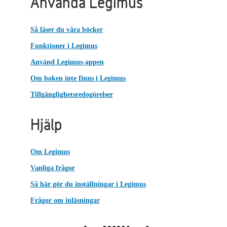
Använda Legimus
Så läser du våra böcker
Funktioner i Legimus
Använd Legimus-appen
Om boken inte finns i Legimus
Tillgänglighetsredogörelser
Hjälp
Om Legimus
Vanliga frågor
Så här gör du inställningar i Legimus
Frågor om inläsningar