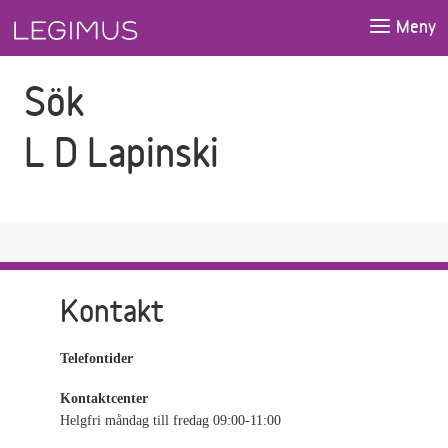
Gå till sökfältet
Gå till huvudinnehåll
Meny
Sök
L D Lapinski
Kontakt
Telefontider
Kontaktcenter
Helgfri måndag till fredag 09:00-11:00