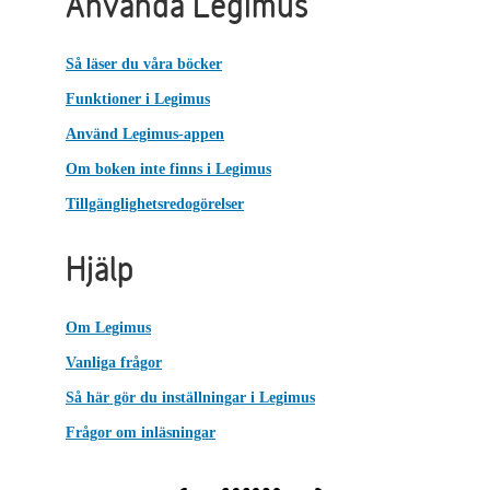
Använda Legimus
Så läser du våra böcker
Funktioner i Legimus
Använd Legimus-appen
Om boken inte finns i Legimus
Tillgänglighetsredogörelser
Hjälp
Om Legimus
Vanliga frågor
Så här gör du inställningar i Legimus
Frågor om inläsningar