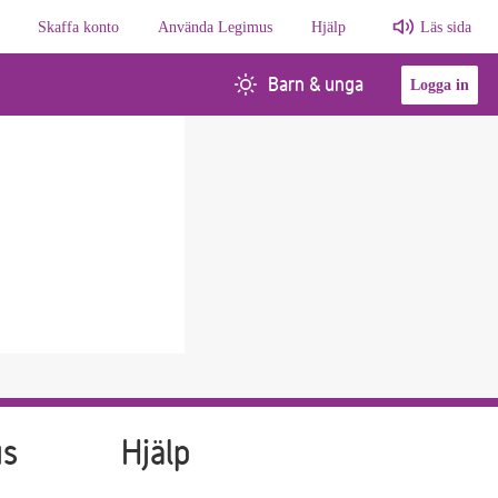
Skaffa konto
Använda Legimus
Hjälp
Läs sida
Barn & unga
Logga in
us
Hjälp