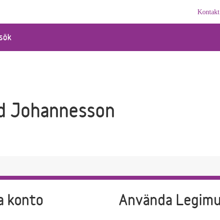
Kontakt
sök
d Johannesson
a konto
Använda Legim