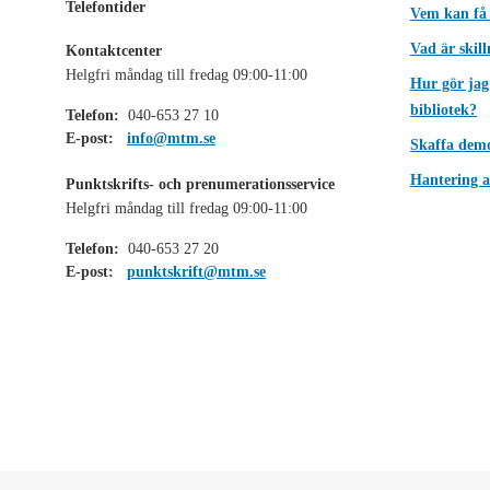
Telefontider
Vem kan få
Vad är skil
Kontaktcenter
Helgfri måndag till fredag 09:00-11:00
Hur gör jag
bibliotek?
Telefon:
040-653 27 10
E-post:
info@mtm.se
Skaffa dem
Hantering a
Punktskrifts- och prenumerationsservice
Helgfri måndag till fredag 09:00-11:00
Telefon:
040-653 27 20
E-post:
punktskrift@mtm.se