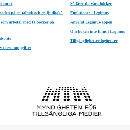
 konto?
Så läser du våra böcker
lnaden på en talbok och en ljudbok?
Funktioner i Legimus
 som arbetar med talböcker på
Använd Legimus-appen
Om boken inte finns i Legimus
okonto
Tillgänglighetsredogörelser
v personuppgifter