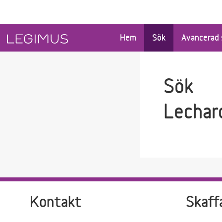
Gå till sökfältet
Gå till huvudinnehåll
Hem
Sök
Avancerad 
Sök
Lechar
Kontakt
Skaff