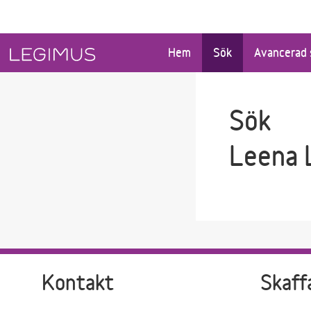
Gå till sökfältet
Gå till huvudinnehåll
Hem
Sök
Avancerad 
Sök
Leena 
Kontakt
Skaff