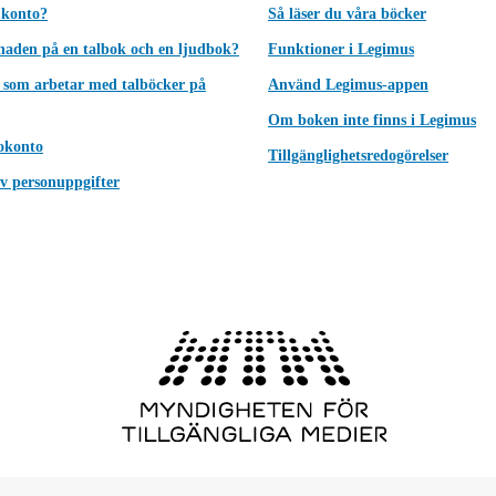
 konto?
Så läser du våra böcker
lnaden på en talbok och en ljudbok?
Funktioner i Legimus
 som arbetar med talböcker på
Använd Legimus-appen
Om boken inte finns i Legimus
okonto
Tillgänglighetsredogörelser
v personuppgifter