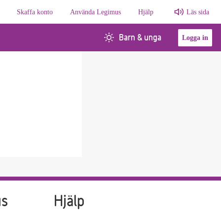
Skaffa konto
Använda Legimus
Hjälp
Läs sida
Barn & unga
Logga in
us
Hjälp