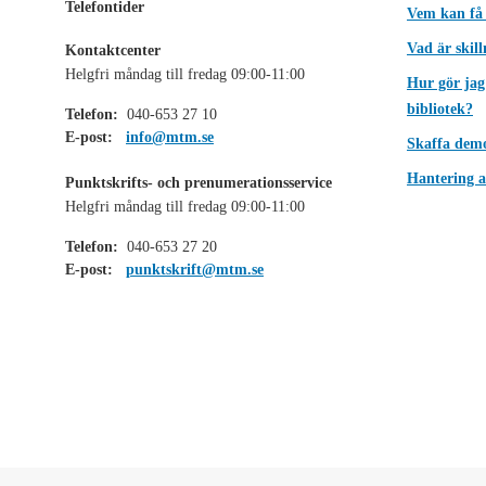
Telefontider
Vem kan få
Vad är skil
Kontaktcenter
Helgfri måndag till fredag 09:00-11:00
Hur gör jag
bibliotek?
Telefon:
040-653 27 10
E-post:
info@mtm.se
Skaffa dem
Hantering a
Punktskrifts- och prenumerationsservice
Helgfri måndag till fredag 09:00-11:00
Telefon:
040-653 27 20
E-post:
punktskrift@mtm.se