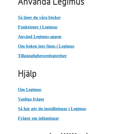
Använda Legimus
Så läser du våra böcker
Funktioner i Legimus
Använd Legimus-appen
Om boken inte finns i Legimus
Tillgänglighetsredogörelser
Hjälp
Om Legimus
Vanliga frågor
Så här gör du inställningar i Legimus
Frågor om inläsningar