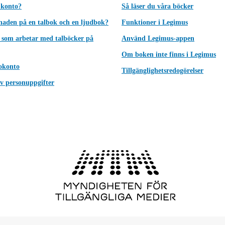
 konto?
Så läser du våra böcker
lnaden på en talbok och en ljudbok?
Funktioner i Legimus
 som arbetar med talböcker på
Använd Legimus-appen
Om boken inte finns i Legimus
okonto
Tillgänglighetsredogörelser
v personuppgifter