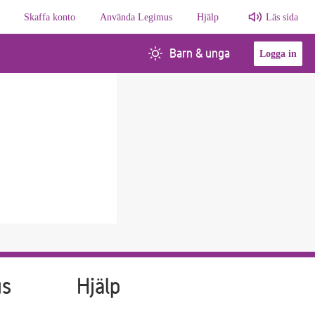
Skaffa konto
Använda Legimus
Hjälp
Läs sida
Barn & unga
Logga in
us
Hjälp