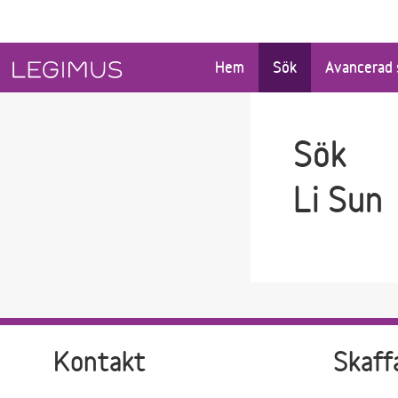
Gå till sökfältet
Gå till huvudinnehåll
Hem
Sök
Avancerad 
Sök
Li Sun
Kontakt
Skaff