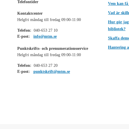
Telefontider
Vem kan få
Vad är skil
Kontaktcenter
Helgfri måndag till fredag 09:00-11:00
Hur gör jag
bibliotek?
Telefon:
040-653 27 10
E-post:
info@mtm.se
Skaffa dem
Hantering a
Punktskrifts- och prenumerationsservice
Helgfri måndag till fredag 09:00-11:00
Telefon:
040-653 27 20
E-post:
punktskrift@mtm.se