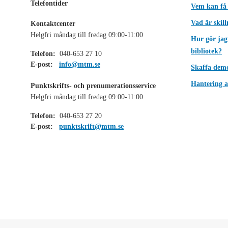
Telefontider
Vem kan få
Vad är skil
Kontaktcenter
Helgfri måndag till fredag 09:00-11:00
Hur gör jag
bibliotek?
Telefon:
040-653 27 10
E-post:
info@mtm.se
Skaffa dem
Hantering a
Punktskrifts- och prenumerationsservice
Helgfri måndag till fredag 09:00-11:00
Telefon:
040-653 27 20
E-post:
punktskrift@mtm.se