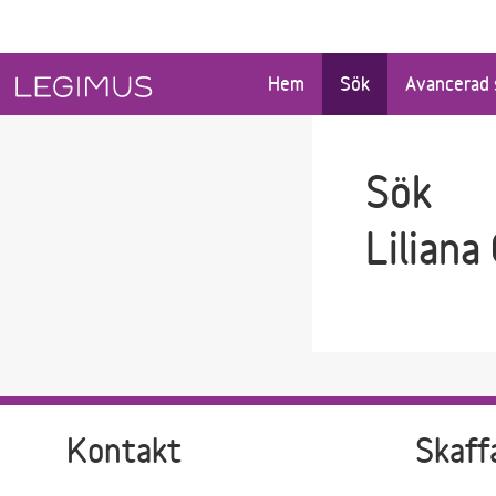
Gå till sökfältet
Gå till huvudinnehåll
Hem
Sök
Avancerad 
Sök
Liliana
Kontakt
Skaff