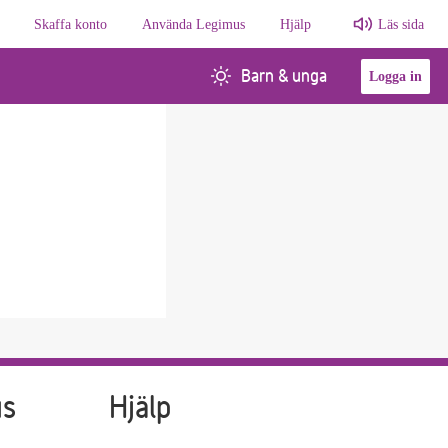
Skaffa konto
Använda Legimus
Hjälp
Läs sida
Barn & unga
Logga in
us
Hjälp