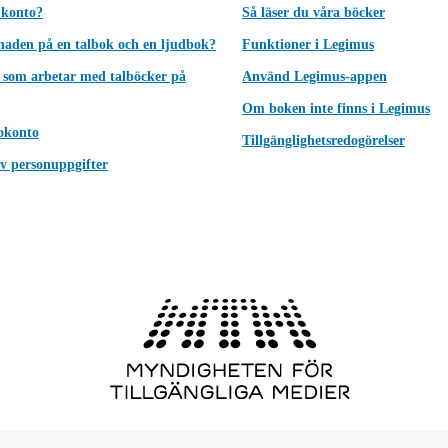
 konto?
Så läser du våra böcker
lnaden på en talbok och en ljudbok?
Funktioner i Legimus
 som arbetar med talböcker på
Använd Legimus-appen
Om boken inte finns i Legimus
okonto
Tillgänglighetsredogörelser
v personuppgifter