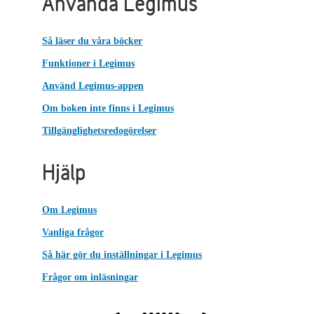
Använda Legimus
Så läser du våra böcker
Funktioner i Legimus
Använd Legimus-appen
Om boken inte finns i Legimus
Tillgänglighetsredogörelser
Hjälp
Om Legimus
Vanliga frågor
Så här gör du inställningar i Legimus
Frågor om inläsningar