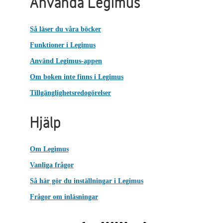
Använda Legimus
Så läser du våra böcker
Funktioner i Legimus
Använd Legimus-appen
Om boken inte finns i Legimus
Tillgänglighetsredogörelser
Hjälp
Om Legimus
Vanliga frågor
Så här gör du inställningar i Legimus
Frågor om inläsningar