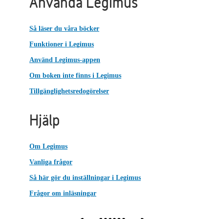
Använda Legimus
Så läser du våra böcker
Funktioner i Legimus
Använd Legimus-appen
Om boken inte finns i Legimus
Tillgänglighetsredogörelser
Hjälp
Om Legimus
Vanliga frågor
Så här gör du inställningar i Legimus
Frågor om inläsningar