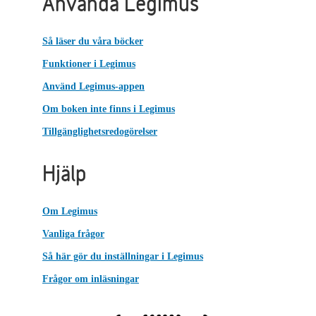
Använda Legimus
Så läser du våra böcker
Funktioner i Legimus
Använd Legimus-appen
Om boken inte finns i Legimus
Tillgänglighetsredogörelser
Hjälp
Om Legimus
Vanliga frågor
Så här gör du inställningar i Legimus
Frågor om inläsningar