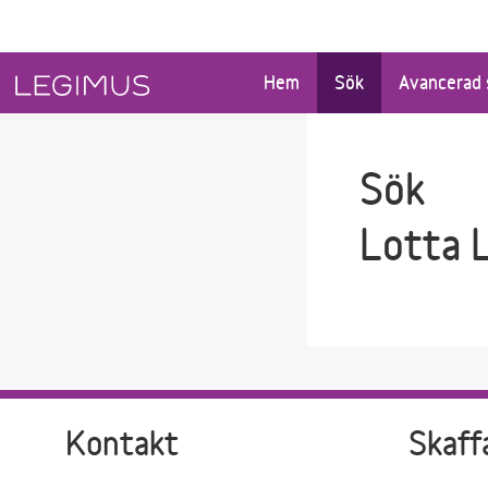
Gå till sökfältet
Gå till huvudinnehåll
Hem
Sök
Avancerad 
Sök
Lotta 
Kontakt
Skaff