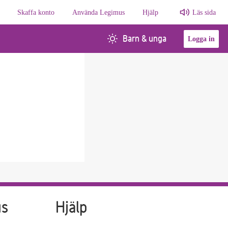
Skaffa konto
Använda Legimus
Hjälp
Läs sida
Barn & unga
Logga in
us
Hjälp