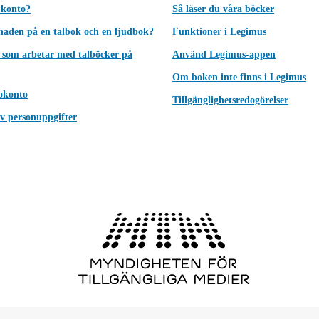
 konto?
Så läser du våra böcker
lnaden på en talbok och en ljudbok?
Funktioner i Legimus
 som arbetar med talböcker på
Använd Legimus-appen
Om boken inte finns i Legimus
okonto
Tillgänglighetsredogörelser
v personuppgifter