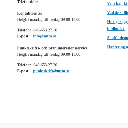
Telefontider
Vem kan få
Vad är skil
Kontaktcenter
Helgfri måndag till fredag 09:00-11:00
Hur gör jag
bibliotek?
Telefon:
040-653 27 10
E-post:
info@mtm.se
Skaffa dem
Hantering a
Punktskrifts- och prenumerationsservice
Helgfri måndag till fredag 09:00-11:00
Telefon:
040-653 27 20
E-post:
punktskrift@mtm.se