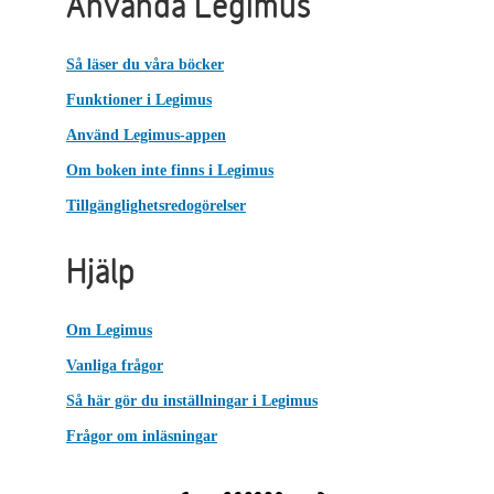
Använda Legimus
Så läser du våra böcker
Funktioner i Legimus
Använd Legimus-appen
Om boken inte finns i Legimus
Tillgänglighetsredogörelser
Hjälp
Om Legimus
Vanliga frågor
Så här gör du inställningar i Legimus
Frågor om inläsningar