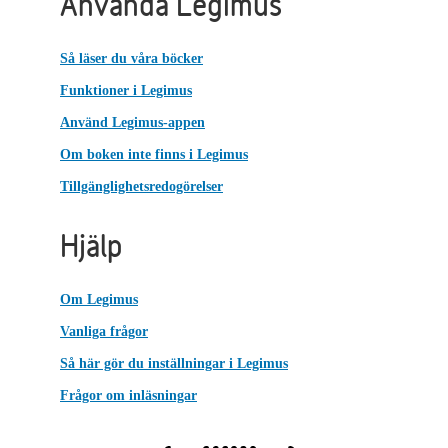
Använda Legimus
Så läser du våra böcker
Funktioner i Legimus
Använd Legimus-appen
Om boken inte finns i Legimus
Tillgänglighetsredogörelser
Hjälp
Om Legimus
Vanliga frågor
Så här gör du inställningar i Legimus
Frågor om inläsningar