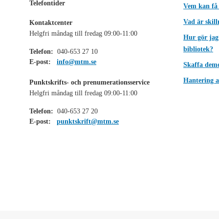
Telefontider
Vem kan få
Vad är skil
Kontaktcenter
Helgfri måndag till fredag 09:00-11:00
Hur gör jag
bibliotek?
Telefon:
040-653 27 10
E-post:
info@mtm.se
Skaffa dem
Hantering a
Punktskrifts- och prenumerationsservice
Helgfri måndag till fredag 09:00-11:00
Telefon:
040-653 27 20
E-post:
punktskrift@mtm.se