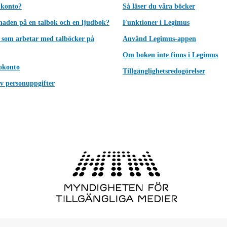
 konto?
Så läser du våra böcker
lnaden på en talbok och en ljudbok?
Funktioner i Legimus
 som arbetar med talböcker på
Använd Legimus-appen
Om boken inte finns i Legimus
okonto
Tillgänglighetsredogörelser
v personuppgifter