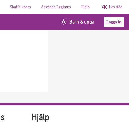
Skaffa konto
Använda Legimus
Hjälp
Läs sida
Barn & unga
Logga in
us
Hjälp