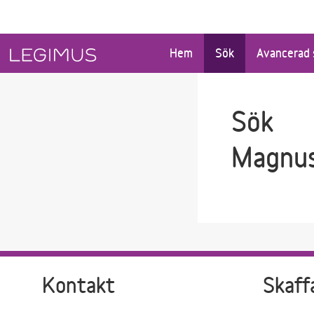
Gå till sökfältet
Gå till huvudinnehåll
Hem
Sök
Avancerad 
Sök
Magnus
Kontakt
Skaff