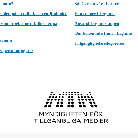
 konto?
Så läser du våra böcker
lnaden på en talbok och en ljudbok?
Funktioner i Legimus
 som arbetar med talböcker på
Använd Legimus-appen
Om boken inte finns i Legimus
okonto
Tillgänglighetsredogörelser
v personuppgifter