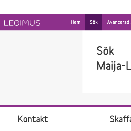
Gå till sökfältet
Gå till huvudinnehåll
Hem
Sök
Avancerad 
Sök
Maija-L
Kontakt
Skaff