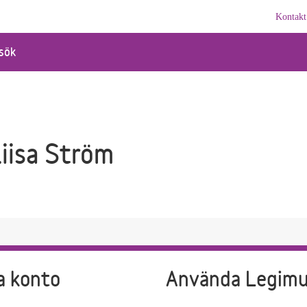
Kontakt
sök
iisa Ström
a konto
Använda Legim