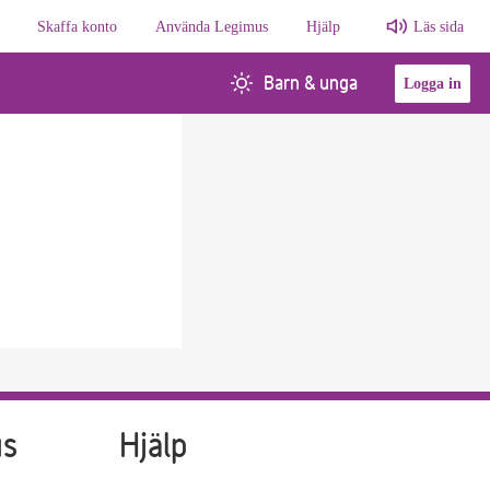
Skaffa konto
Använda Legimus
Hjälp
Läs sida
Barn & unga
Logga in
us
Hjälp