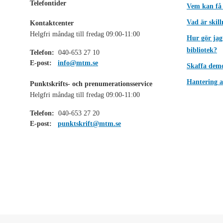
Telefontider
Vem kan få
Vad är skil
Kontaktcenter
Helgfri måndag till fredag 09:00-11:00
Hur gör jag
bibliotek?
Telefon:
040-653 27 10
E-post:
info@mtm.se
Skaffa dem
Hantering a
Punktskrifts- och prenumerationsservice
Helgfri måndag till fredag 09:00-11:00
Telefon:
040-653 27 20
E-post:
punktskrift@mtm.se