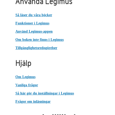
Använda Legimus
Så läser du våra böcker
Funktioner i Legimus
Använd Legimus-appen
Om boken inte finns i Legimus
Tillgänglighetsredogörelser
Hjälp
Om Legimus
Vanliga frågor
Så här gör du inställningar i Legimus
Frågor om inläsningar