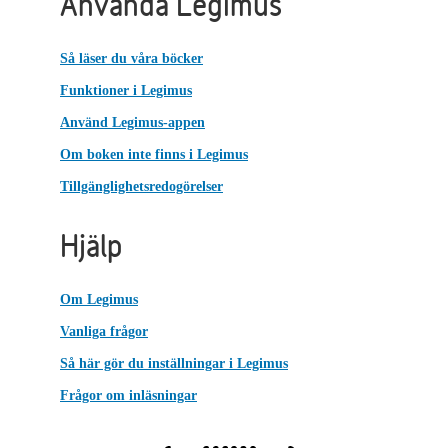
Använda Legimus
Så läser du våra böcker
Funktioner i Legimus
Använd Legimus-appen
Om boken inte finns i Legimus
Tillgänglighetsredogörelser
Hjälp
Om Legimus
Vanliga frågor
Så här gör du inställningar i Legimus
Frågor om inläsningar