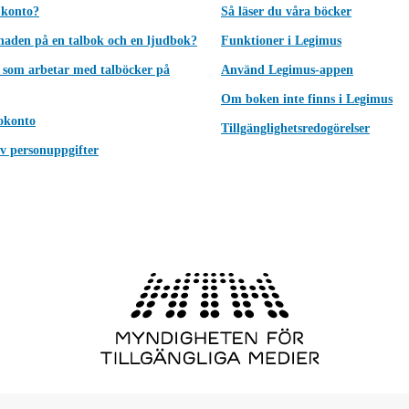
 konto?
Så läser du våra böcker
lnaden på en talbok och en ljudbok?
Funktioner i Legimus
 som arbetar med talböcker på
Använd Legimus-appen
Om boken inte finns i Legimus
okonto
Tillgänglighetsredogörelser
v personuppgifter