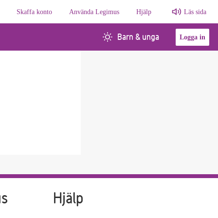
Skaffa konto
Använda Legimus
Hjälp
Läs sida
Barn & unga
Logga in
us
Hjälp