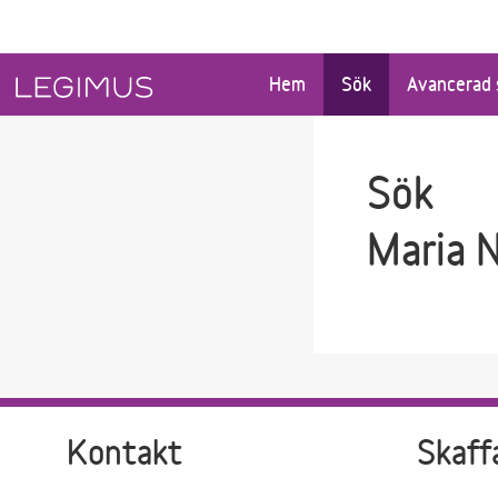
Gå till sökfältet
Gå till huvudinnehåll
Hem
Sök
Avancerad 
Sök
Maria 
Kontakt
Skaff