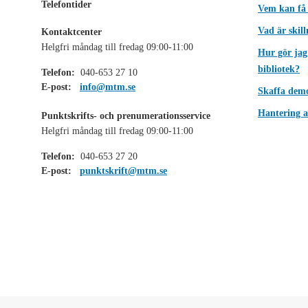
Telefontider
Vem kan få
Vad är skil
Kontaktcenter
Helgfri måndag till fredag 09:00-11:00
Hur gör jag
bibliotek?
Telefon:
040-653 27 10
E-post:
info@mtm.se
Skaffa dem
Hantering a
Punktskrifts- och prenumerationsservice
Helgfri måndag till fredag 09:00-11:00
Telefon:
040-653 27 20
E-post:
punktskrift@mtm.se