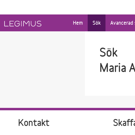
Gå till sökfältet
Gå till huvudinnehåll
Hem
Sök
Avancerad 
Sök
Maria 
Kontakt
Skaff