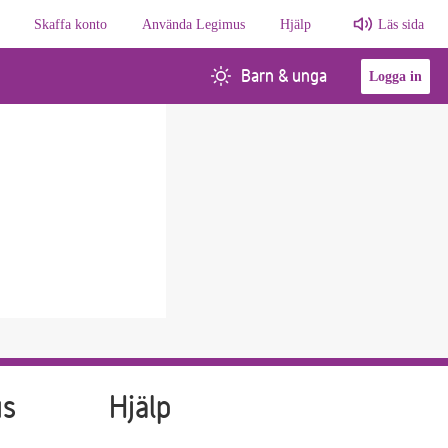
Skaffa konto
Använda Legimus
Hjälp
Läs sida
Barn & unga
Logga in
us
Hjälp