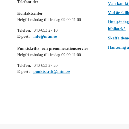
Telefontider
Vem kan få
Vad är skil
Kontaktcenter
Helgfri måndag till fredag 09:00-11:00
Hur gör jag
bibliotek?
Telefon:
040-653 27 10
E-post:
info@mtm.se
Skaffa dem
Hantering a
Punktskrifts- och prenumerationsservice
Helgfri måndag till fredag 09:00-11:00
Telefon:
040-653 27 20
E-post:
punktskrift@mtm.se