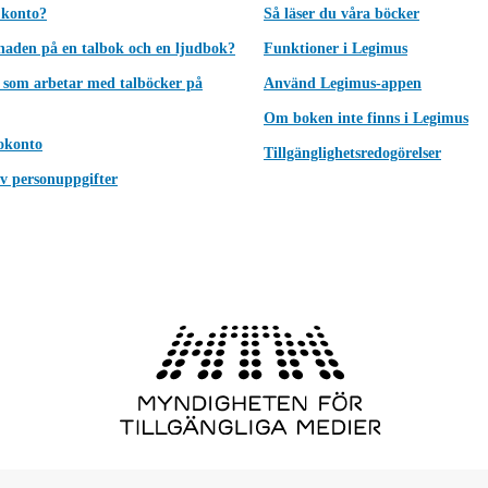
 konto?
Så läser du våra böcker
lnaden på en talbok och en ljudbok?
Funktioner i Legimus
 som arbetar med talböcker på
Använd Legimus-appen
Om boken inte finns i Legimus
okonto
Tillgänglighetsredogörelser
v personuppgifter