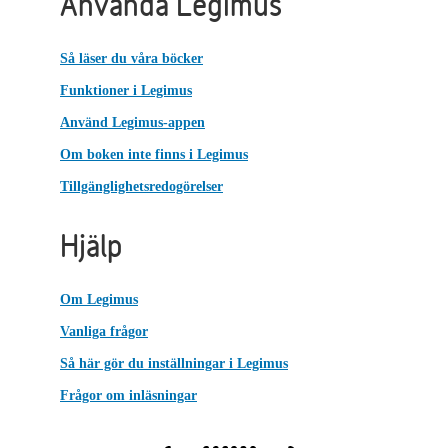
Använda Legimus
Så läser du våra böcker
Funktioner i Legimus
Använd Legimus-appen
Om boken inte finns i Legimus
Tillgänglighetsredogörelser
Hjälp
Om Legimus
Vanliga frågor
Så här gör du inställningar i Legimus
Frågor om inläsningar