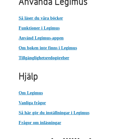
Använda Legimus
Så läser du våra böcker
Funktioner i Legimus
Använd Legimus-appen
Om boken inte finns i Legimus
Tillgänglighetsredogörelser
Hjälp
Om Legimus
Vanliga frågor
Så här gör du inställningar i Legimus
Frågor om inläsningar