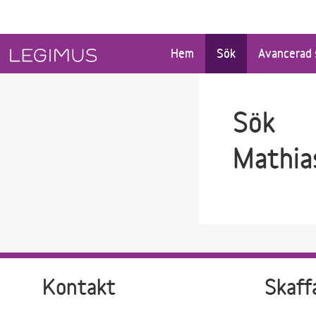
Gå till sökfältet
Gå till huvudinnehåll
Hem
Sök
Avancerad 
Sök
Mathia
Kontakt
Skaff