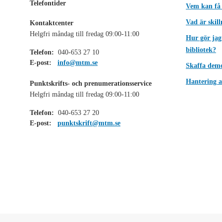
Telefontider
Vem kan få
Vad är skil
Kontaktcenter
Helgfri måndag till fredag 09:00-11:00
Hur gör jag
bibliotek?
Telefon:
040-653 27 10
E-post:
info@mtm.se
Skaffa dem
Hantering a
Punktskrifts- och prenumerationsservice
Helgfri måndag till fredag 09:00-11:00
Telefon:
040-653 27 20
E-post:
punktskrift@mtm.se