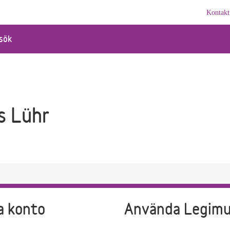
Kontakt
sök
s Lühr
a konto
Använda Legim