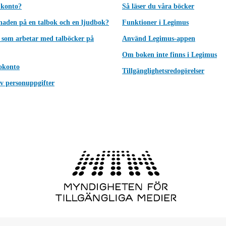
 konto?
Så läser du våra böcker
lnaden på en talbok och en ljudbok?
Funktioner i Legimus
 som arbetar med talböcker på
Använd Legimus-appen
Om boken inte finns i Legimus
okonto
Tillgänglighetsredogörelser
v personuppgifter