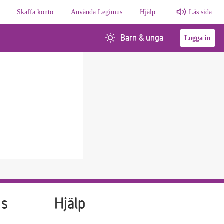
Skaffa konto
Använda Legimus
Hjälp
Läs sida
Barn & unga
Logga in
us
Hjälp