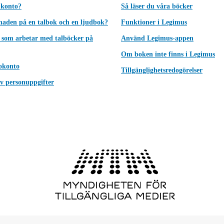
 konto?
Så läser du våra böcker
lnaden på en talbok och en ljudbok?
Funktioner i Legimus
 som arbetar med talböcker på
Använd Legimus-appen
Om boken inte finns i Legimus
okonto
Tillgänglighetsredogörelser
v personuppgifter