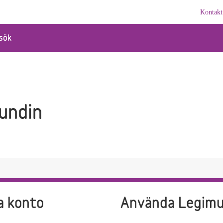
Kontakt
sök
undin
a konto
Använda Legim