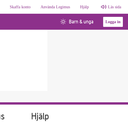
Skaffa konto
Använda Legimus
Hjälp
Läs sida
Barn & unga
Logga in
us
Hjälp