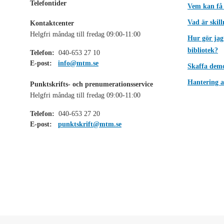
Telefontider
Vem kan få
Vad är skil
Kontaktcenter
Helgfri måndag till fredag 09:00-11:00
Hur gör jag
bibliotek?
Telefon:
040-653 27 10
E-post:
info@mtm.se
Skaffa dem
Hantering a
Punktskrifts- och prenumerationsservice
Helgfri måndag till fredag 09:00-11:00
Telefon:
040-653 27 20
E-post:
punktskrift@mtm.se