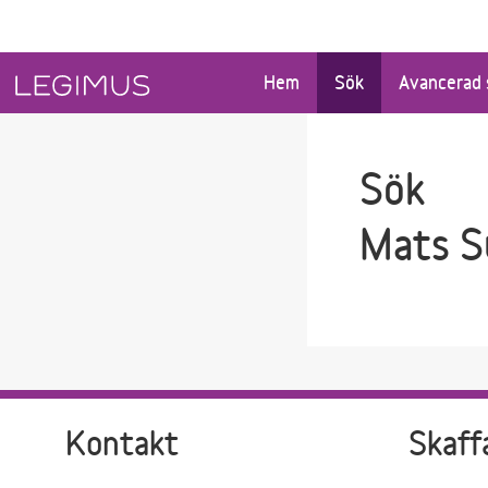
Gå till sökfältet
Gå till huvudinnehåll
Hem
Sök
Avancerad 
Sök
Mats S
Kontakt
Skaff