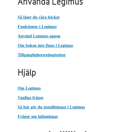
Använda Legimus
Så läser du våra böcker
Funktioner i Legimus
Använd Legimus-appen
Om boken inte finns i Legimus
Tillgänglighetsredogörelser
Hjälp
Om Legimus
Vanliga frågor
Så här gör du inställningar i Legimus
Frågor om inläsningar