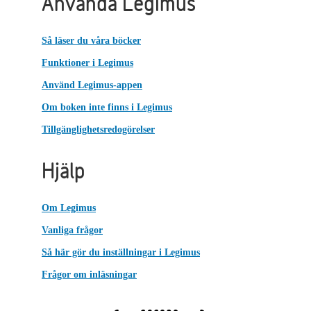
Använda Legimus
Så läser du våra böcker
Funktioner i Legimus
Använd Legimus-appen
Om boken inte finns i Legimus
Tillgänglighetsredogörelser
Hjälp
Om Legimus
Vanliga frågor
Så här gör du inställningar i Legimus
Frågor om inläsningar