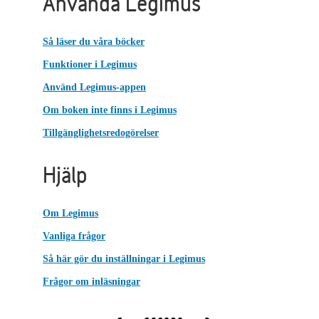
Använda Legimus
Så läser du våra böcker
Funktioner i Legimus
Använd Legimus-appen
Om boken inte finns i Legimus
Tillgänglighetsredogörelser
Hjälp
Om Legimus
Vanliga frågor
Så här gör du inställningar i Legimus
Frågor om inläsningar