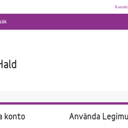
Kontakt
sök
Hald
a konto
Använda Legim