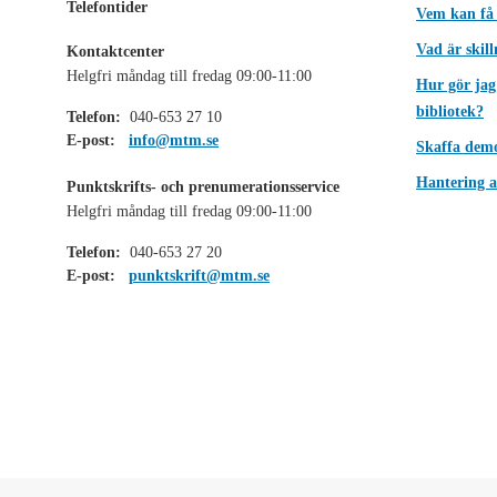
Telefontider
Vem kan få
Vad är skil
Kontaktcenter
Helgfri måndag till fredag 09:00-11:00
Hur gör jag
bibliotek?
Telefon:
040-653 27 10
E-post:
info@mtm.se
Skaffa dem
Hantering a
Punktskrifts- och prenumerationsservice
Helgfri måndag till fredag 09:00-11:00
Telefon:
040-653 27 20
E-post:
punktskrift@mtm.se