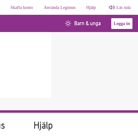
Skaffa konto
Använda Legimus
Hjälp
Läs sida
Barn & unga
Logga in
us
Hjälp