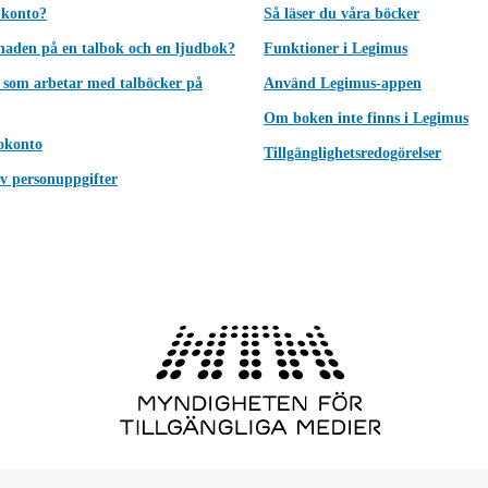
 konto?
Så läser du våra böcker
lnaden på en talbok och en ljudbok?
Funktioner i Legimus
 som arbetar med talböcker på
Använd Legimus-appen
Om boken inte finns i Legimus
okonto
Tillgänglighetsredogörelser
v personuppgifter