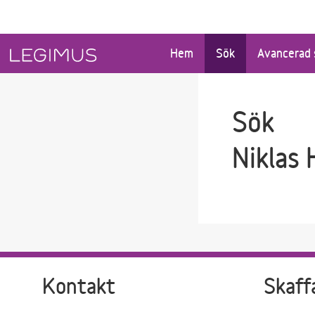
Gå till sökfältet
Gå till huvudinnehåll
Hem
Sök
Avancerad 
Sök
Niklas 
Kontakt
Skaff