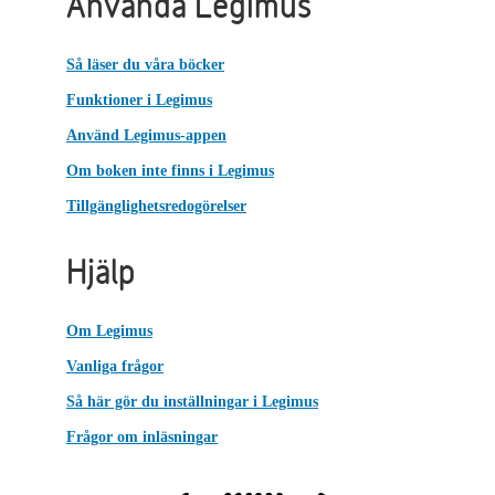
Använda Legimus
Så läser du våra böcker
Funktioner i Legimus
Använd Legimus-appen
Om boken inte finns i Legimus
Tillgänglighetsredogörelser
Hjälp
Om Legimus
Vanliga frågor
Så här gör du inställningar i Legimus
Frågor om inläsningar