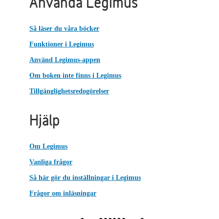
Använda Legimus
Så läser du våra böcker
Funktioner i Legimus
Använd Legimus-appen
Om boken inte finns i Legimus
Tillgänglighetsredogörelser
Hjälp
Om Legimus
Vanliga frågor
Så här gör du inställningar i Legimus
Frågor om inläsningar