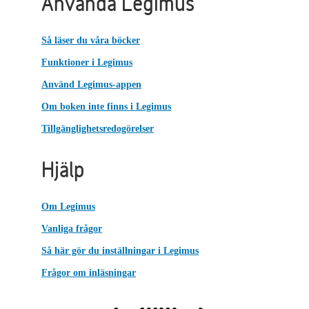
Använda Legimus
Så läser du våra böcker
Funktioner i Legimus
Använd Legimus-appen
Om boken inte finns i Legimus
Tillgänglighetsredogörelser
Hjälp
Om Legimus
Vanliga frågor
Så här gör du inställningar i Legimus
Frågor om inläsningar