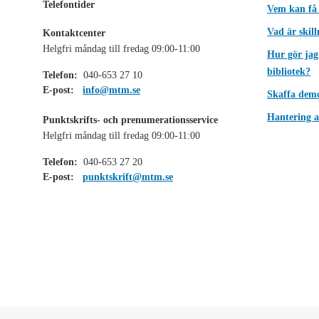
Telefontider
Vem kan få
Vad är skil
Kontaktcenter
Helgfri måndag till fredag 09:00-11:00
Hur gör jag
bibliotek?
Telefon:
040-653 27 10
E-post:
info@mtm.se
Skaffa dem
Hantering a
Punktskrifts- och prenumerationsservice
Helgfri måndag till fredag 09:00-11:00
Telefon:
040-653 27 20
E-post:
punktskrift@mtm.se