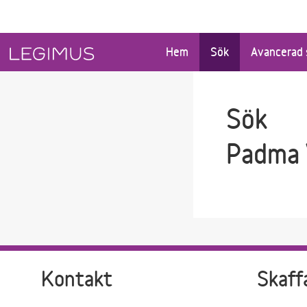
Gå till sökfältet
Gå till huvudinnehåll
Hem
Sök
Avancerad 
Sök
Padma 
Kontakt
Skaff