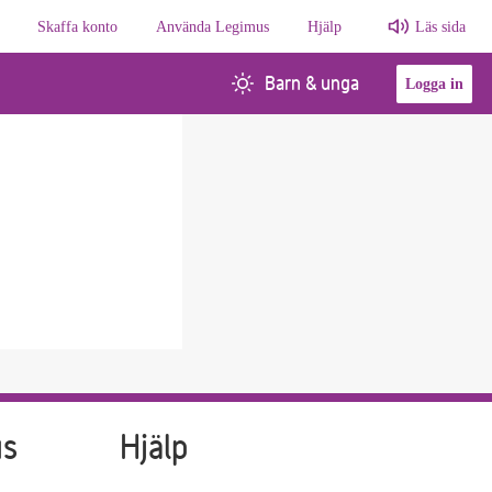
Skaffa konto
Använda Legimus
Hjälp
Läs sida
Barn & unga
Logga in
us
Hjälp