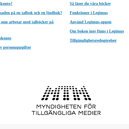
 konto?
Så läser du våra böcker
lnaden på en talbok och en ljudbok?
Funktioner i Legimus
 som arbetar med talböcker på
Använd Legimus-appen
Om boken inte finns i Legimus
okonto
Tillgänglighetsredogörelser
v personuppgifter