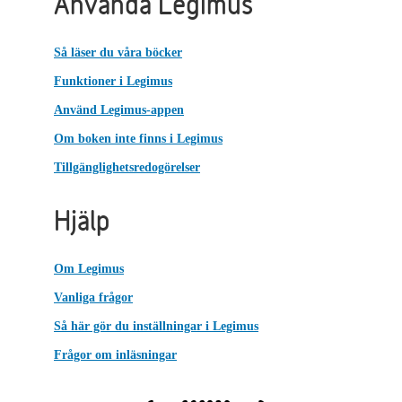
Använda Legimus
Så läser du våra böcker
Funktioner i Legimus
Använd Legimus-appen
Om boken inte finns i Legimus
Tillgänglighetsredogörelser
Hjälp
Om Legimus
Vanliga frågor
Så här gör du inställningar i Legimus
Frågor om inläsningar