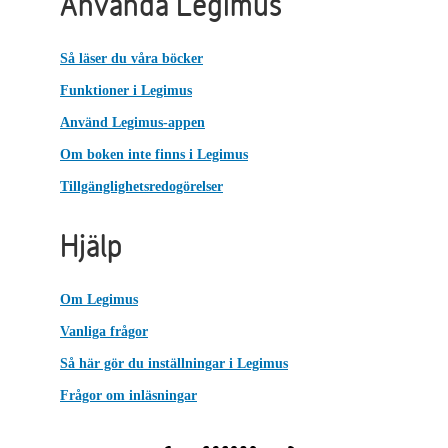
Använda Legimus
Så läser du våra böcker
Funktioner i Legimus
Använd Legimus-appen
Om boken inte finns i Legimus
Tillgänglighetsredogörelser
Hjälp
Om Legimus
Vanliga frågor
Så här gör du inställningar i Legimus
Frågor om inläsningar