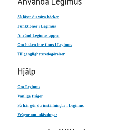
Använda Legimus
Så läser du våra böcker
Funktioner i Legimus
Använd Legimus-appen
Om boken inte finns i Legimus
Tillgänglighetsredogörelser
Hjälp
Om Legimus
Vanliga frågor
Så här gör du inställningar i Legimus
Frågor om inläsningar