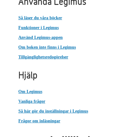
Använda Legimus
Så läser du våra böcker
Funktioner i Legimus
Använd Legimus-appen
Om boken inte finns i Legimus
Tillgänglighetsredogörelser
Hjälp
Om Legimus
Vanliga frågor
Så här gör du inställningar i Legimus
Frågor om inläsningar