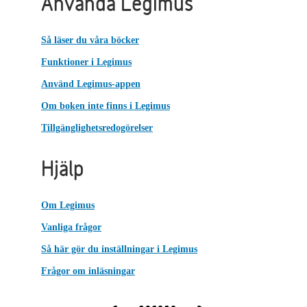
Använda Legimus
Så läser du våra böcker
Funktioner i Legimus
Använd Legimus-appen
Om boken inte finns i Legimus
Tillgänglighetsredogörelser
Hjälp
Om Legimus
Vanliga frågor
Så här gör du inställningar i Legimus
Frågor om inläsningar