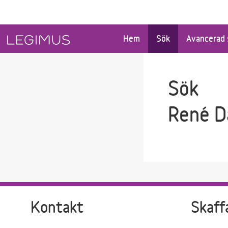
Gå till sökfältet
Gå till huvudinnehåll
Hem
Sök
Avancerad 
Sök
René D
Kontakt
Skaff