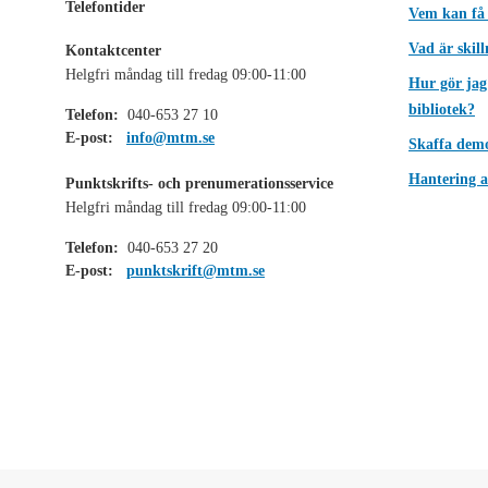
Telefontider
Vem kan få
Vad är skil
Kontaktcenter
Helgfri måndag till fredag 09:00-11:00
Hur gör jag
bibliotek?
Telefon:
040-653 27 10
E-post:
info@mtm.se
Skaffa dem
Hantering a
Punktskrifts- och prenumerationsservice
Helgfri måndag till fredag 09:00-11:00
Telefon:
040-653 27 20
E-post:
punktskrift@mtm.se