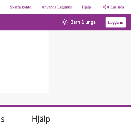
Skaffa konto
Använda Legimus
Hjälp
Läs sida
Barn & unga
Logga in
us
Hjälp