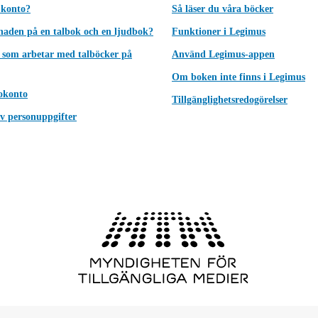
 konto?
Så läser du våra böcker
lnaden på en talbok och en ljudbok?
Funktioner i Legimus
 som arbetar med talböcker på
Använd Legimus-appen
Om boken inte finns i Legimus
okonto
Tillgänglighetsredogörelser
v personuppgifter