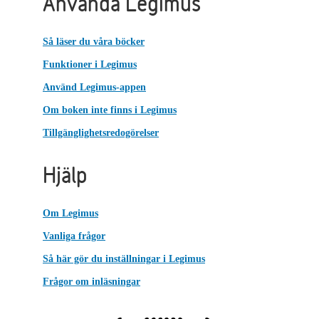
Använda Legimus
Så läser du våra böcker
Funktioner i Legimus
Använd Legimus-appen
Om boken inte finns i Legimus
Tillgänglighetsredogörelser
Hjälp
Om Legimus
Vanliga frågor
Så här gör du inställningar i Legimus
Frågor om inläsningar