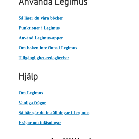
Använda Legimus
Så läser du våra böcker
Funktioner i Legimus
Använd Legimus-appen
Om boken inte finns i Legimus
Tillgänglighetsredogörelser
Hjälp
Om Legimus
Vanliga frågor
Så här gör du inställningar i Legimus
Frågor om inläsningar