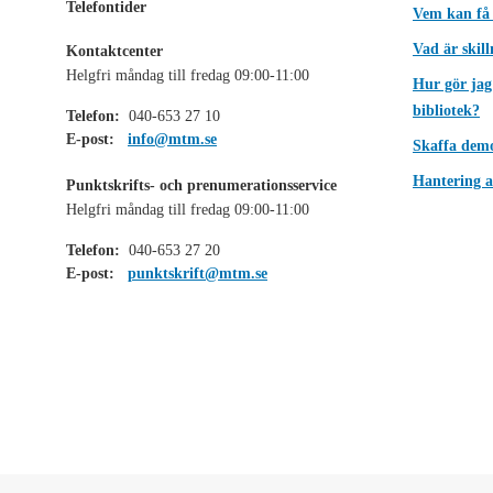
Telefontider
Vem kan få
Vad är skil
Kontaktcenter
Helgfri måndag till fredag 09:00-11:00
Hur gör jag
bibliotek?
Telefon:
040-653 27 10
E-post:
info@mtm.se
Skaffa dem
Hantering a
Punktskrifts- och prenumerationsservice
Helgfri måndag till fredag 09:00-11:00
Telefon:
040-653 27 20
E-post:
punktskrift@mtm.se