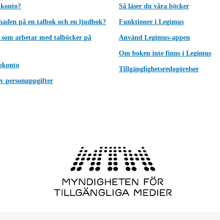
 konto?
Så läser du våra böcker
lnaden på en talbok och en ljudbok?
Funktioner i Legimus
 som arbetar med talböcker på
Använd Legimus-appen
Om boken inte finns i Legimus
okonto
Tillgänglighetsredogörelser
v personuppgifter