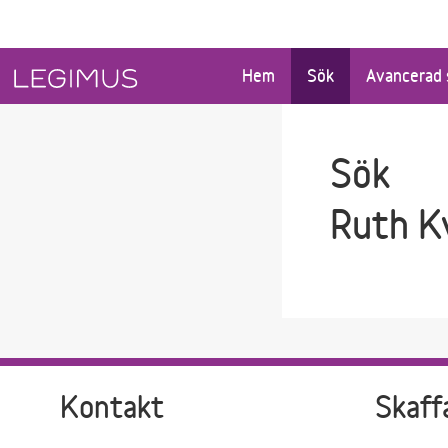
Gå till sökfältet
Gå till huvudinnehåll
Hem
Sök
Avancerad 
Sök
Ruth K
Kontakt
Skaff