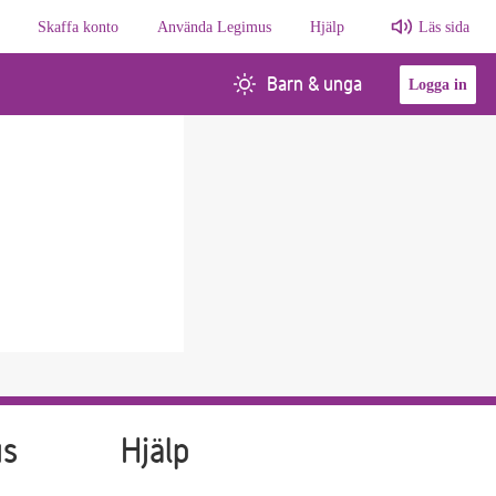
Skaffa konto
Använda Legimus
Hjälp
Läs sida
Barn & unga
Logga in
us
Hjälp