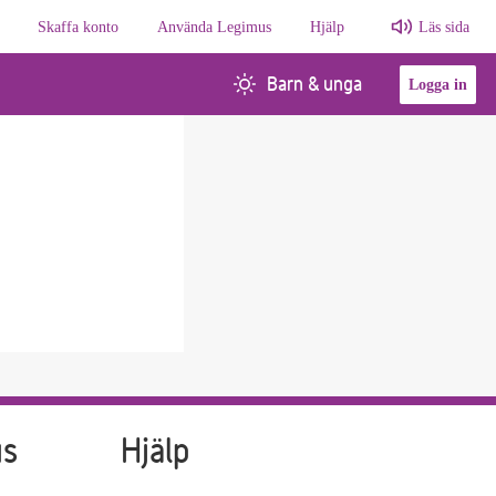
Skaffa konto
Använda Legimus
Hjälp
Läs sida
Barn & unga
Logga in
us
Hjälp