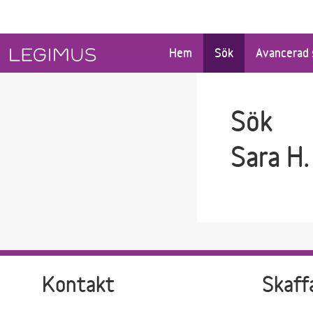
Gå till sökfältet
Gå till huvudinnehåll
Hem
Sök
Avancerad 
Sök
Sara H.
Kontakt
Skaff