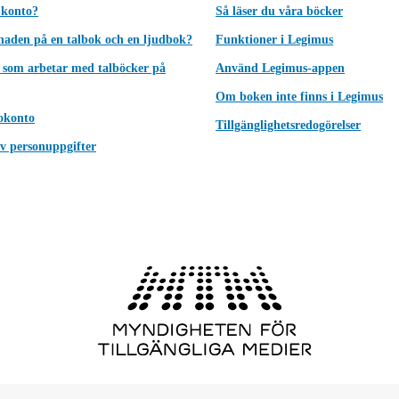
 konto?
Så läser du våra böcker
lnaden på en talbok och en ljudbok?
Funktioner i Legimus
 som arbetar med talböcker på
Använd Legimus-appen
Om boken inte finns i Legimus
okonto
Tillgänglighetsredogörelser
v personuppgifter