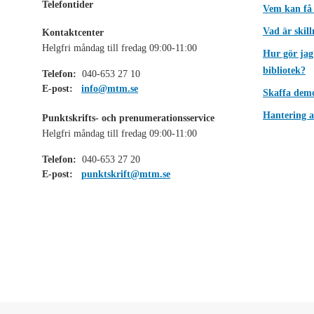
Telefontider
Vem kan få
Vad är skil
Kontaktcenter
Helgfri måndag till fredag 09:00-11:00
Hur gör jag
bibliotek?
Telefon:
040-653 27 10
E-post:
info@mtm.se
Skaffa dem
Hantering a
Punktskrifts- och prenumerationsservice
Helgfri måndag till fredag 09:00-11:00
Telefon:
040-653 27 20
E-post:
punktskrift@mtm.se