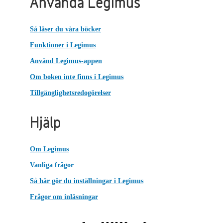
Använda Legimus
Så läser du våra böcker
Funktioner i Legimus
Använd Legimus-appen
Om boken inte finns i Legimus
Tillgänglighetsredogörelser
Hjälp
Om Legimus
Vanliga frågor
Så här gör du inställningar i Legimus
Frågor om inläsningar