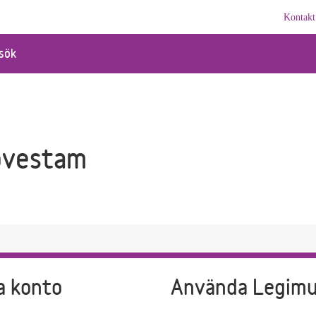
Kontakt
sök
övestam
a konto
Använda Legim