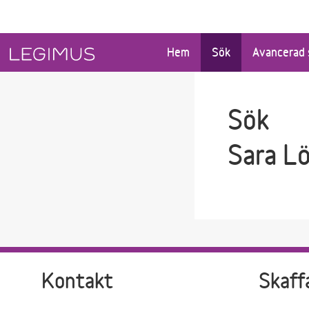
Gå till sökfältet
Gå till huvudinnehåll
Hem
Sök
Avancerad 
Sök
Sara L
Kontakt
Skaff