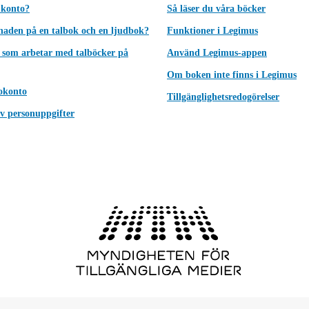
 konto?
Så läser du våra böcker
lnaden på en talbok och en ljudbok?
Funktioner i Legimus
 som arbetar med talböcker på
Använd Legimus-appen
Om boken inte finns i Legimus
okonto
Tillgänglighetsredogörelser
v personuppgifter