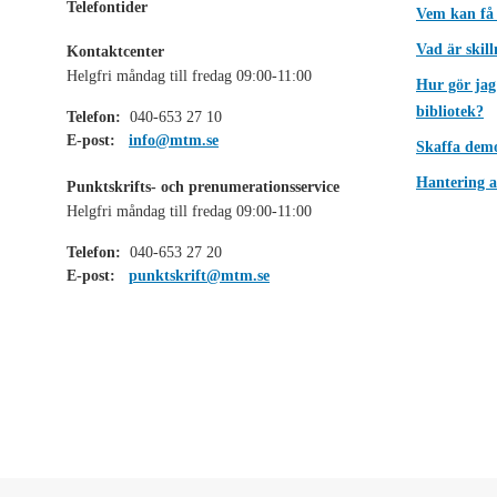
Telefontider
Vem kan få
Vad är skil
Kontaktcenter
Helgfri måndag till fredag 09:00-11:00
Hur gör jag
bibliotek?
Telefon:
040-653 27 10
E-post:
info@mtm.se
Skaffa dem
Hantering a
Punktskrifts- och prenumerationsservice
Helgfri måndag till fredag 09:00-11:00
Telefon:
040-653 27 20
E-post:
punktskrift@mtm.se