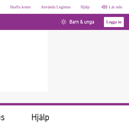
Skaffa konto
Använda Legimus
Hjälp
Läs sida
Barn & unga
Logga in
us
Hjälp