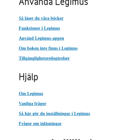
Använda Legimus
Så läser du våra böcker
Funktioner i Legimus
Använd Legimus-appen
Om boken inte finns i Legimus
Tillgänglighetsredogörelser
Hjälp
Om Legimus
Vanliga frågor
Så här gör du inställningar i Legimus
Frågor om inläsningar