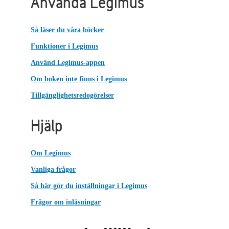
Använda Legimus
Så läser du våra böcker
Funktioner i Legimus
Använd Legimus-appen
Om boken inte finns i Legimus
Tillgänglighetsredogörelser
Hjälp
Om Legimus
Vanliga frågor
Så här gör du inställningar i Legimus
Frågor om inläsningar