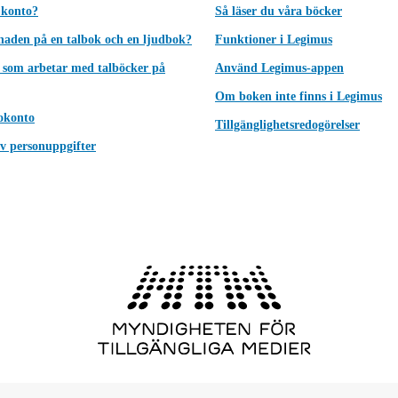
 konto?
Så läser du våra böcker
lnaden på en talbok och en ljudbok?
Funktioner i Legimus
 som arbetar med talböcker på
Använd Legimus-appen
Om boken inte finns i Legimus
okonto
Tillgänglighetsredogörelser
v personuppgifter