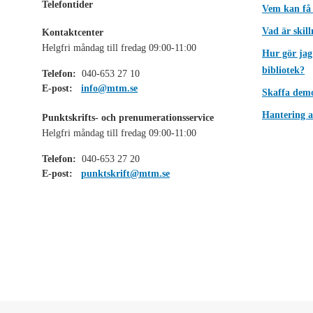
Telefontider
Vem kan få
Vad är skil
Kontaktcenter
Helgfri måndag till fredag 09:00-11:00
Hur gör jag
bibliotek?
Telefon:
040-653 27 10
E-post:
info@mtm.se
Skaffa dem
Hantering a
Punktskrifts- och prenumerationsservice
Helgfri måndag till fredag 09:00-11:00
Telefon:
040-653 27 20
E-post:
punktskrift@mtm.se