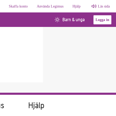
Skaffa konto
Använda Legimus
Hjälp
Läs sida
Barn & unga
Logga in
us
Hjälp