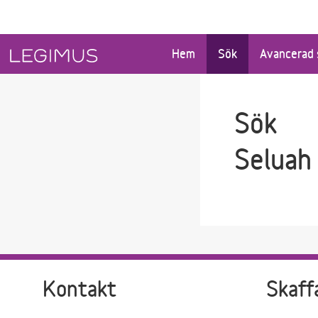
Gå till sökfältet
Gå till huvudinnehåll
Hem
Sök
Avancerad 
Sök
Seluah 
Kontakt
Skaff